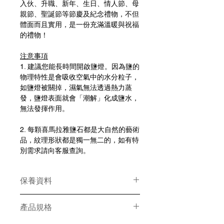
入伙、升職、新年、生日、情人節、母
親節、聖誕節等節慶及紀念禮物，不但
體面而且實用，是一份充滿溫暖與祝福
的禮物！
注意事項
1. 建議您能長時間開啟鹽燈。因為鹽的
物理特性是會吸收空氣中的水分粒子，
如鹽燈被關掉，濕氣無法透過熱力蒸
發，鹽燈表面就會「潮解」化成鹽水，
無法發揮作用。
2. 每顆喜馬拉雅鹽石都是大自然的藝術
品，紋理形狀都是獨一無二的，如有特
別需求請向客服查詢。
保養資料
燈線享有一年保養服務，鹽石及燈
產品規格
座則不在保養範圍內