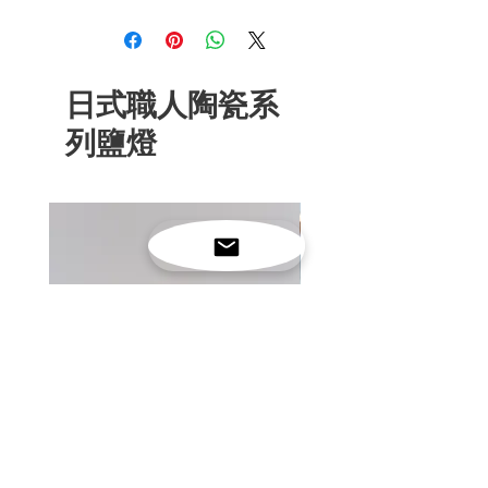
2-3 公斤鹽燈尺寸：整燈約闊12厘
米x 高約20厘米 (含燈座)
3-5 公斤鹽燈尺寸：整燈約闊13厘
米x 高約23厘米 (含燈座)
日式職人陶瓷系
功率：15W
電壓及插頭制式：- 220-240V, 英規
列鹽燈
三腳方腳插座（適用於香港、澳
門、新加坡、馬來西亞及英國)，或
- 100-120V, 美規兩腳方腳插座（適
用於台灣、日本、美國及加拿大）-
220-240V, 中國兩腳插座（適用於
中國)
燈線：可調光開關，線長2米
燈座：手作日式彩釉陶瓷
包裝：精美禮盒，附送堅固耐用的
CE認證鎢絲燈泡
ONELIVINGS ARTISAN 日式職雅白陶
ONELIVINGS日式職人陶瓷