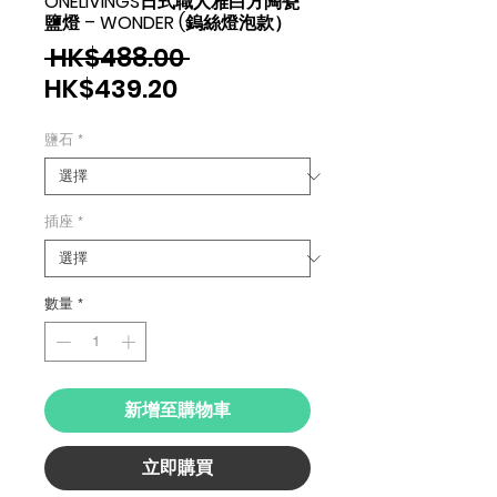
ONELIVINGS日式職人雅白方陶瓷
鹽燈 – WONDER (鎢絲燈泡款）
一
 HK$488.00 
促
般
HK$439.20
銷
價
鹽石
*
價
格
格
插座
*
數量
*
新增至購物車
立即購買