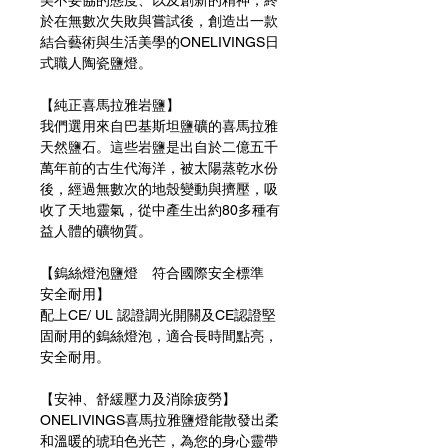
於在無數次失敗與嘗試後，創造出一款
結合藝術與生活美學的ONELIVINGS日
式職人陶瓷鹽燈。
【純正喜馬拉雅岩鹽】
我們選用來自巴基斯坦鹽礦的喜馬拉雅
天然鹽石。這些岩鹽是出自於二億五千
萬年前的古生代海洋，被太陽蒸乾水份
後，經過無數次的地殼變動與擠壓，吸
收了天地靈氣，從中產生出約80多種有
益人體的礦物質。
【鎢絲燈泡鹽燈 符合國際安全標準
安全耐用】
配上CE/ UL 認證調光開關及CE認證堅
固耐用的鎢絲燈泡，適合長時間點亮，
安全耐用。
【安神、舒緩壓力及消除疲勞】
ONELIVINGS喜馬拉雅鹽燈能散發出柔
和溫暖的琥珀色光芒，為您的身心靈帶