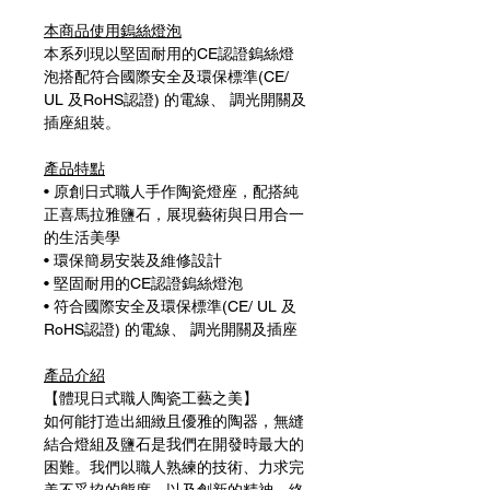
本商品使用鎢絲燈泡
本系列現以堅固耐用的CE認證鎢絲燈
泡搭配符合國際安全及環保標準(CE/
UL 及RoHS認證) 的電線、 調光開關及
插座組裝。
產品特點
• 原創日式職人手作陶瓷燈座，配搭純
正喜馬拉雅鹽石，展現藝術與日用合一
的生活美學
• 環保簡易安裝及維修設計
• 堅固耐用的CE認證鎢絲燈泡
• 符合國際安全及環保標準(CE/ UL 及
RoHS認證) 的電線、 調光開關及插座
產品介紹
【體現日式職人陶瓷工藝之美】
如何能打造出細緻且優雅的陶器，無縫
結合燈組及鹽石是我們在開發時最大的
困難。我們以職人熟練的技術、力求完
美不妥協的態度、以及創新的精神，終