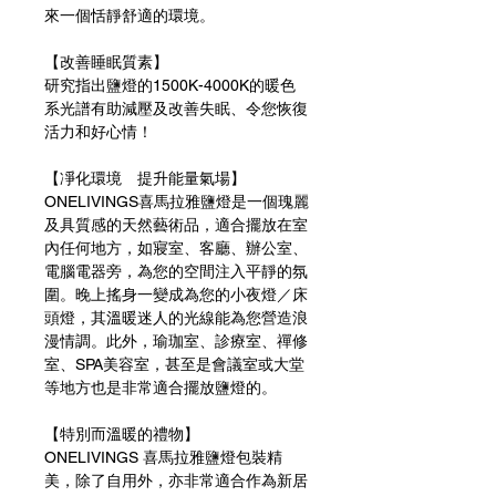
來一個恬靜舒適的環境。
【改善睡眠質素】
研究指出鹽燈的1500K-4000K的暖色
系光譜有助減壓及改善失眠、令您恢復
活力和好心情！
【凈化環境 提升能量氣場】
ONELIVINGS喜馬拉雅鹽燈是一個瑰麗
及具質感的天然藝術品，適合擺放在室
內任何地方，如寢室、客廳、辦公室、
電腦電器旁，為您的空間注入平靜的氛
圍。晚上搖身一變成為您的小夜燈／床
頭燈，其溫暖迷人的光線能為您營造浪
漫情調。此外，瑜珈室、診療室、禪修
室、SPA美容室，甚至是會議室或大堂
等地方也是非常適合擺放鹽燈的。
【特別而溫暖的禮物】
ONELIVINGS 喜馬拉雅鹽燈包裝精
美，除了自用外，亦非常適合作為新居