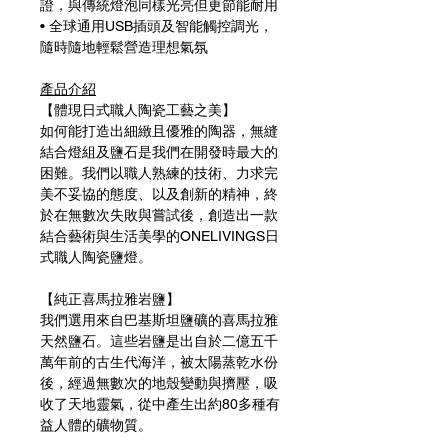
證，與傳統燈泡同樣光亮但更節能耐用
• 全球通用USB插頭及智能觸控調光，
隨時隨地輕鬆營造理想氣氛
產品介紹
【體現日式職人陶瓷工藝之美】
如何能打造出細緻且優雅的陶器，無縫
結合燈組及鹽石是我們在開發時最大的
困難。我們以職人熟練的技術、力求完
美不妥協的態度、以及創新的精神，終
於在無數次失敗與嘗試後，創造出一款
結合藝術與生活美學的ONELIVINGS日
式職人陶瓷鹽燈。
【純正喜馬拉雅岩鹽】
我們選用來自巴基斯坦鹽礦的喜馬拉雅
天然鹽石。這些岩鹽是出自於二億五千
萬年前的古生代海洋，被太陽蒸乾水份
後，經過無數次的地殼變動與擠壓，吸
收了天地靈氣，從中產生出約80多種有
益人體的礦物質。