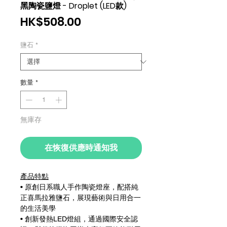
黑陶瓷鹽燈 - Droplet (LED款)
價
HK$508.00
格
鹽石
*
數量
*
無庫存
在恢復供應時通知我
產品特點
• 原創日系職人手作陶瓷燈座，配搭純
正喜馬拉雅鹽石，展現藝術與日用合一
的生活美學
• 創新發熱LED燈組，通過國際安全認