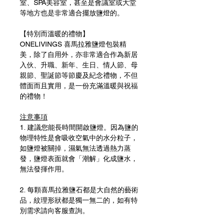
室、SPA美容室，甚至是會議室或大堂
等地方也是非常適合擺放鹽燈的。
【特別而溫暖的禮物】
ONELIVINGS 喜馬拉雅鹽燈包裝精
美，除了自用外，亦非常適合作為新居
入伙、升職、新年、生日、情人節、母
親節、聖誕節等節慶及紀念禮物，不但
體面而且實用，是一份充滿溫暖與祝福
的禮物！
注意事項
1. 建議您能長時間開啟鹽燈。因為鹽的
物理特性是會吸收空氣中的水分粒子，
如鹽燈被關掉，濕氣無法透過熱力蒸
發，鹽燈表面就會「潮解」化成鹽水，
無法發揮作用。
2. 每顆喜馬拉雅鹽石都是大自然的藝術
品，紋理形狀都是獨一無二的，如有特
別需求請向客服查詢。