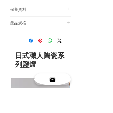
保養資料
LED燈組及USB觸控調光開關燈線
產品規格
享有一年保養服務，鹽石及燈座則
不在保養範圍內。
尺寸：整燈約闊10厘米x 高12厘米
(含燈座)
總重量：約1公斤
發熱LED燈組：1.5W節能低功率，
日式職人陶瓷系
通過歐盟CE，美國FCC 及日本PSE
安全認證
列鹽燈
電線：1.8米長／觸控無極調光開關
／USB插頭 （不含轉接頭）
燈座：手作日式彩釉陶瓷
包裝：獨立牛皮紙禮盒