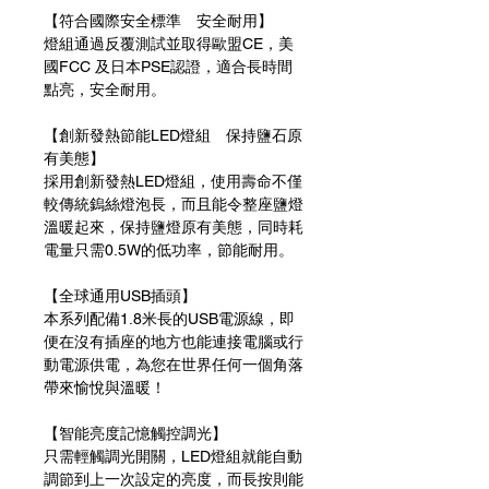
【符合國際安全標準 安全耐用】
燈組通過反覆測試並取得歐盟CE，美
國FCC 及日本PSE認證，適合長時間
點亮，安全耐用。
【創新發熱節能LED燈組 保持鹽石原
有美態】
採用創新發熱LED燈組，使用壽命不僅
較傳統鎢絲燈泡長，而且能令整座鹽燈
溫暖起來，保持鹽燈原有美態，同時耗
電量只需0.5W的低功率，節能耐用。
【全球通用USB插頭】
本系列配備1.8米長的USB電源線，即
便在沒有插座的地方也能連接電腦或行
動電源供電，為您在世界任何一個角落
帶來愉悅與溫暖！
【智能亮度記憶觸控調光】
只需輕觸調光開關，LED燈組就能自動
調節到上一次設定的亮度，而長按則能