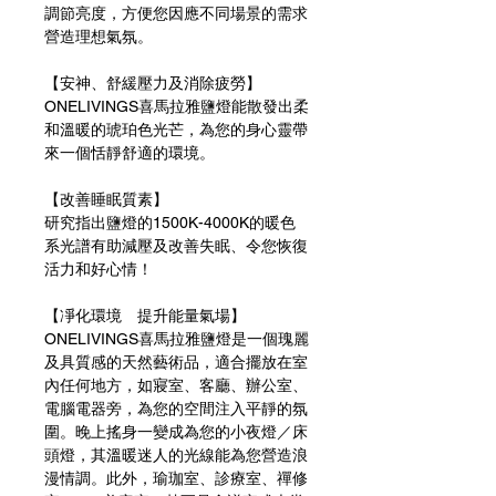
調節亮度，方便您因應不同場景的需求
營造理想氣氛。
【安神、舒緩壓力及消除疲勞】
ONELIVINGS喜馬拉雅鹽燈能散發出柔
和溫暖的琥珀色光芒，為您的身心靈帶
來一個恬靜舒適的環境。
【改善睡眠質素】
研究指出鹽燈的1500K-4000K的暖色
系光譜有助減壓及改善失眠、令您恢復
活力和好心情！
【凈化環境 提升能量氣場】
ONELIVINGS喜馬拉雅鹽燈是一個瑰麗
及具質感的天然藝術品，適合擺放在室
內任何地方，如寢室、客廳、辦公室、
電腦電器旁，為您的空間注入平靜的氛
圍。晚上搖身一變成為您的小夜燈／床
頭燈，其溫暖迷人的光線能為您營造浪
漫情調。此外，瑜珈室、診療室、禪修