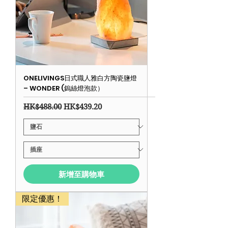
ONELIVINGS日式職人雅白方陶瓷鹽燈
– WONDER (鎢絲燈泡款）
一般價格
促銷價格
HK$488.00
HK$439.20
新增至購物車
限定優惠！