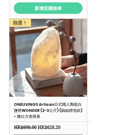
新增至購物車
熱賣！
ONELIVINGS Artisan日式職人陶瓷白
鹽燈WONDER (2-3公斤) (鎢絲燈泡款)
- 雅白方形燈座
一般價格
促銷價格
HK$698.00
HK$628.20