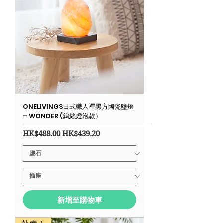
ONELIVINGS日式職人禪黑方陶瓷鹽燈
– WONDER (鎢絲燈泡款）
一般價格
促銷價格
HK$488.00
HK$439.20
新增至購物車