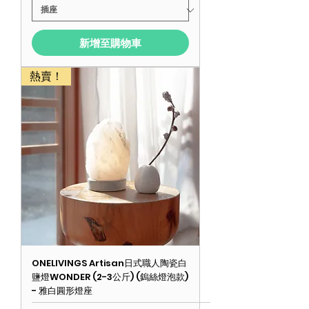
新增至購物車
熱賣！
ONELIVINGS Artisan日式職人陶瓷白
鹽燈WONDER (2-3公斤) (鎢絲燈泡款)
- 雅白圓形燈座