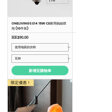
ONELIVINGS E14 15W CE耐用鎢絲燈
泡 (10件裝)
價格
HK$90.00
新增至購物車
限定優惠！