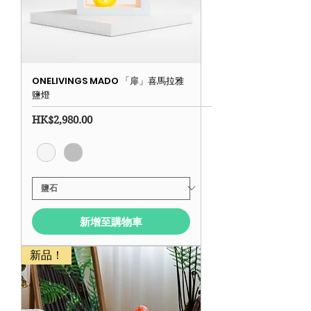
ONELIVINGS MADO 「扉」喜馬拉雅
鹽燈
價格
HK$2,980.00
新增至購物車
新品！