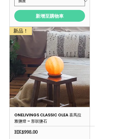
新增至購物車
新品！
ONELIVINGS CLASSIC OLEA 喜馬拉
雅鹽燈 – 形狀鹽石
價格
HK$998.00