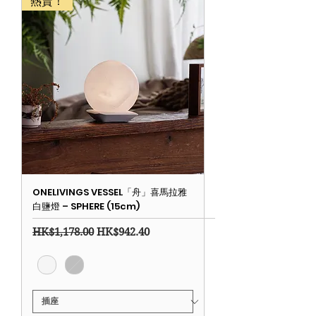
熱賣！
ONELIVINGS VESSEL「舟」喜馬拉雅
白鹽燈 – SPHERE (15cm)
一般價格
促銷價格
HK$1,178.00
HK$942.40