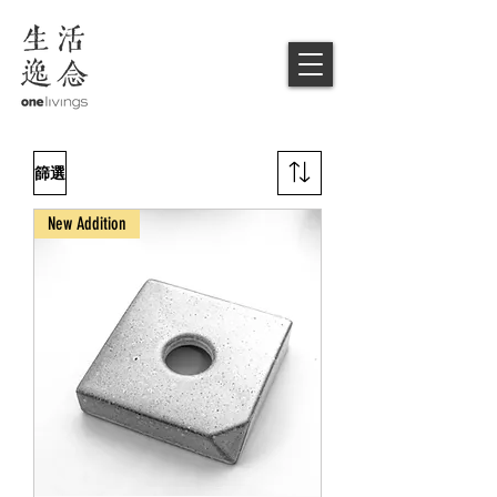
篩選
New Addition