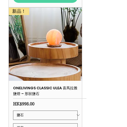
新品！
ONELIVINGS CLASSIC ULEA 喜馬拉雅
鹽燈 – 形狀鹽石
價格
HK$998.00