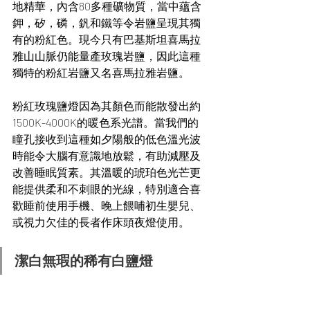
地精華，內含80多種礦物質，當中蘊含
鉀，矽，磷，釩和鐵等令岩鹽呈現其獨
有的粉紅色。現今只有巴基斯坦喜馬拉
雅山山脈仍能量產玫瑰岩鹽，因此這種
獨特的粉紅岩鹽又名喜馬拉雅岩鹽。
粉紅玫瑰鹽燈因為其顏色而能散發出約
1500K-4000K的暖色系光譜。當我們的
瞳孔接收到這種如夕陽般的低色溫光波
時能令大腦有意識地放鬆，有助減壓及
改善睡眠質素。其溫暖的琥珀色光芒更
能提供柔和不刺眼的光線，特別適合喜
歡睡前使用手機、晚上餵哺初生嬰兒、
或視力欠佳的長者作床頭夜燈使用。
潔白無瑕的稀有白鹽燈