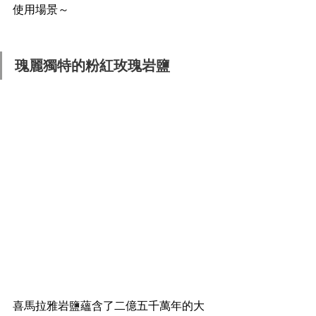
使用場景～
瑰麗獨特的粉紅玫瑰岩鹽
喜馬拉雅岩鹽蘊含了二億五千萬年的大