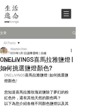
文章
All Posts
Stephen Chen
All Posts
2021年9月1日
讀畢需時 2 分鐘
ONELIVINGS喜馬拉雅鹽燈 |
超聲波清洗
如何挑選鹽燈顏色?
鹽燈
ONELIVINGS喜馬拉雅鹽燈 | 如何挑選鹽
燈顏色?
您知道喜馬拉雅玫瑰岩鹽除了夢幻的粉
紅色外，還有其他天然的顏色嗎？
以下為您介紹各種不同顏色鹽燈以及其