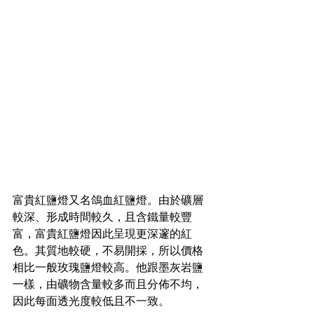
富貴紅鹽燈又名鴿血紅鹽燈。由於礦層
較深、形成時間較久，且含鐵量較豐
富，富貴紅鹽燈因此呈現更深邃的紅
色。其質地較硬，不易開採，所以價格
相比一般玫瑰鹽燈較高。他跟墨灰岩鹽
一樣，由礦物含量較多而且分佈不均，
因此每面透光度較低且不一致。